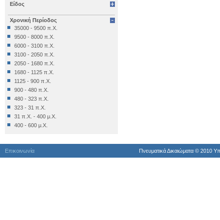
Είδος
Επιγραφή Δημόσια
Επιγραφή Θρησκευτική
Χρονική Περίοδος
Επιγραφή Ιδιωτική
35000 - 9500 π.Χ.
Έπιπλο
9500 - 8000 π.Χ.
Εργαλείο
6000 - 3100 π.Χ.
Έργο Γραπτού Λόγου
3100 - 2050 π.Χ.
Έργο Γραπτού Λόγου (Θρησκευτικό)
2050 - 1680 π.Χ.
Έργο Διακοσμητικό
1680 - 1125 π.Χ.
Εργο Ζωγραφικό
1125 - 900 π.Χ.
Έργο Ζωγραφικό
900 - 480 π.Χ.
Έργο Ζωγραφικό - Κατασκευή
480 - 323 π.Χ.
Έργο Κοροπλαστικής
323 - 31 π.Χ.
Έργο Μεταλλοτεχνίας
31 π.Χ. - 400 μ.Χ.
Έργο Μικροπλαστικής
400 - 600 μ.Χ.
Έργο Μικροτεχνίας
600 - 1024 μ.Χ.
Έργο Πλαστικής
1024 - 1453 μ.Χ.
Έργο Χρυσοκεντητικής
Επικοινωνία
Πνευματικά Δικαιώματα © 2010 Yπ
1453 - 1821 μ.Χ.
Έργο ψηφιδωτό
1821 - 1900 μ.Χ.
Έργο Ψηφιδωτό
1900 μ.Χ. - σήμερα
Κατάλοιπo Διατροφής
Κατάλοιπο Επεξεργασίας
Κατασκευή
Κινητά Διάφορα
Κινητό Εκτός Κατατάξεως
Κόσμημα