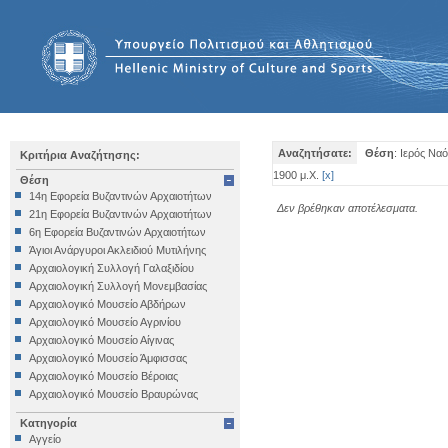
Αναζητήσατε:
Θέση
: Ιερός Να
Κριτήρια Αναζήτησης:
1900 μ.Χ.
[
x
]
Θέση
14η Εφορεία Βυζαντινών Αρχαιοτήτων
Δεν βρέθηκαν αποτέλεσματα.
21η Εφορεία Βυζαντινών Αρχαιοτήτων
6η Εφορεία Βυζαντινών Αρχαιοτήτων
Άγιοι Ανάργυροι Ακλειδιού Μυτιλήνης
Αρχαιολογική Συλλογή Γαλαξιδίου
Αρχαιολογική Συλλογή Μονεμβασίας
Αρχαιολογικό Μουσείο Αβδήρων
Αρχαιολογικό Μουσείο Αγρινίου
Αρχαιολογικό Μουσείο Αίγινας
Αρχαιολογικό Μουσείο Άμφισσας
Αρχαιολογικό Μουσείο Βέροιας
Αρχαιολογικό Μουσείο Βραυρώνας
Αρχαιολογικό Μουσείο Δελφών
Κατηγορία
Αρχαιολογικό Μουσείο Ηγουμενίτσας
Αγγείο