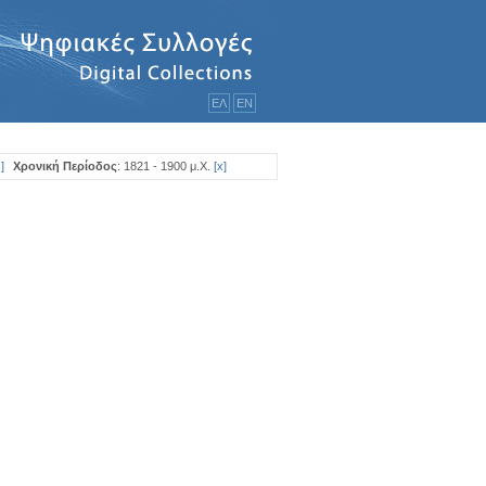
ΕΛ
ΕΝ
x
]
Χρονική Περίοδος
: 1821 - 1900 μ.Χ.
[
x
]