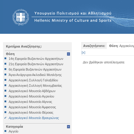
Αναζητήσατε:
Θέση
: Αρχαιολ
Κριτήρια Αναζήτησης:
[
x
]
Θέση
14η Εφορεία Βυζαντινών Αρχαιοτήτων
Δεν βρέθηκαν αποτέλεσματα.
21η Εφορεία Βυζαντινών Αρχαιοτήτων
6η Εφορεία Βυζαντινών Αρχαιοτήτων
Άγιοι Ανάργυροι Ακλειδιού Μυτιλήνης
Αρχαιολογική Συλλογή Γαλαξιδίου
Αρχαιολογική Συλλογή Μονεμβασίας
Αρχαιολογικό Μουσείο Αβδήρων
Αρχαιολογικό Μουσείο Αγρινίου
Αρχαιολογικό Μουσείο Αίγινας
Αρχαιολογικό Μουσείο Άμφισσας
Αρχαιολογικό Μουσείο Βέροιας
Αρχαιολογικό Μουσείο Βραυρώνας
Αρχαιολογικό Μουσείο Δελφών
Κατηγορία
Αρχαιολογικό Μουσείο Ηγουμενίτσας
Αγγείο