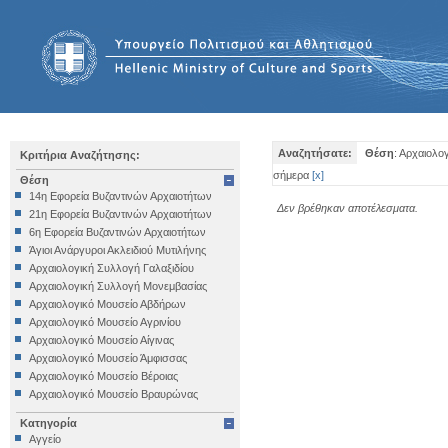
Αναζητήσατε:
Θέση
: Αρχαιολο
Κριτήρια Αναζήτησης:
σήμερα
[
x
]
Θέση
14η Εφορεία Βυζαντινών Αρχαιοτήτων
Δεν βρέθηκαν αποτέλεσματα.
21η Εφορεία Βυζαντινών Αρχαιοτήτων
6η Εφορεία Βυζαντινών Αρχαιοτήτων
Άγιοι Ανάργυροι Ακλειδιού Μυτιλήνης
Αρχαιολογική Συλλογή Γαλαξιδίου
Αρχαιολογική Συλλογή Μονεμβασίας
Αρχαιολογικό Μουσείο Αβδήρων
Αρχαιολογικό Μουσείο Αγρινίου
Αρχαιολογικό Μουσείο Αίγινας
Αρχαιολογικό Μουσείο Άμφισσας
Αρχαιολογικό Μουσείο Βέροιας
Αρχαιολογικό Μουσείο Βραυρώνας
Αρχαιολογικό Μουσείο Δελφών
Κατηγορία
Αρχαιολογικό Μουσείο Ηγουμενίτσας
Αγγείο