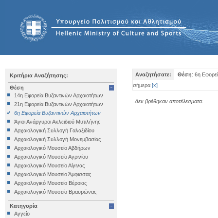
Αναζητήσατε:
Θέση
: 6η Εφορε
Κριτήρια Αναζήτησης:
σήμερα
[
x
]
Θέση
14η Εφορεία Βυζαντινών Αρχαιοτήτων
Δεν βρέθηκαν αποτέλεσματα.
21η Εφορεία Βυζαντινών Αρχαιοτήτων
6η Εφορεία Βυζαντινών Αρχαιοτήτων
Άγιοι Ανάργυροι Ακλειδιού Μυτιλήνης
Αρχαιολογική Συλλογή Γαλαξιδίου
Αρχαιολογική Συλλογή Μονεμβασίας
Αρχαιολογικό Μουσείο Αβδήρων
Αρχαιολογικό Μουσείο Αγρινίου
Αρχαιολογικό Μουσείο Αίγινας
Αρχαιολογικό Μουσείο Άμφισσας
Αρχαιολογικό Μουσείο Βέροιας
Αρχαιολογικό Μουσείο Βραυρώνας
Αρχαιολογικό Μουσείο Δελφών
Κατηγορία
Αρχαιολογικό Μουσείο Ηγουμενίτσας
Αγγείο