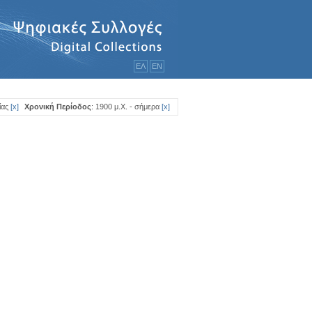
ΕΛ
ΕΝ
ίας
[
x
]
Χρονική Περίοδος
: 1900 μ.Χ. - σήμερα
[
x
]