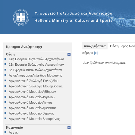
Αναζητήσατε:
Θέση
: Ιερός Να
Κριτήρια Αναζήτησης:
σήμερα
[
x
]
Θέση
14η Εφορεία Βυζαντινών Αρχαιοτήτων
Δεν βρέθηκαν αποτέλεσματα.
21η Εφορεία Βυζαντινών Αρχαιοτήτων
6η Εφορεία Βυζαντινών Αρχαιοτήτων
Άγιοι Ανάργυροι Ακλειδιού Μυτιλήνης
Αρχαιολογική Συλλογή Γαλαξιδίου
Αρχαιολογική Συλλογή Μονεμβασίας
Αρχαιολογικό Μουσείο Αβδήρων
Αρχαιολογικό Μουσείο Αγρινίου
Αρχαιολογικό Μουσείο Αίγινας
Αρχαιολογικό Μουσείο Άμφισσας
Αρχαιολογικό Μουσείο Βέροιας
Αρχαιολογικό Μουσείο Βραυρώνας
Αρχαιολογικό Μουσείο Δελφών
Κατηγορία
Αρχαιολογικό Μουσείο Ηγουμενίτσας
Αγγείο