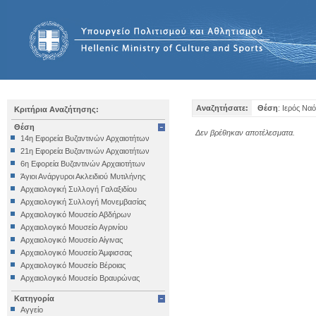
Αναζητήσατε:
Θέση
: Ιερός Να
Κριτήρια Αναζήτησης:
Θέση
Δεν βρέθηκαν αποτέλεσματα.
14η Εφορεία Βυζαντινών Αρχαιοτήτων
21η Εφορεία Βυζαντινών Αρχαιοτήτων
6η Εφορεία Βυζαντινών Αρχαιοτήτων
Άγιοι Ανάργυροι Ακλειδιού Μυτιλήνης
Αρχαιολογική Συλλογή Γαλαξιδίου
Αρχαιολογική Συλλογή Μονεμβασίας
Αρχαιολογικό Μουσείο Αβδήρων
Αρχαιολογικό Μουσείο Αγρινίου
Αρχαιολογικό Μουσείο Αίγινας
Αρχαιολογικό Μουσείο Άμφισσας
Αρχαιολογικό Μουσείο Βέροιας
Αρχαιολογικό Μουσείο Βραυρώνας
Αρχαιολογικό Μουσείο Δελφών
Κατηγορία
Αρχαιολογικό Μουσείο Ηγουμενίτσας
Αγγείο