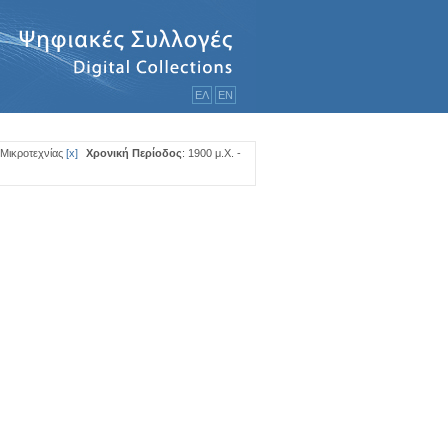
ΕΛ
ΕΝ
 Μικροτεχνίας
[
x
]
Χρονική Περίοδος
: 1900 μ.Χ. -