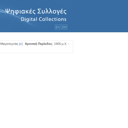
ΕΛ
ΕΝ
 Μικροτεχνίας
[
x
]
Χρονική Περίοδος
: 1900 μ.Χ. -