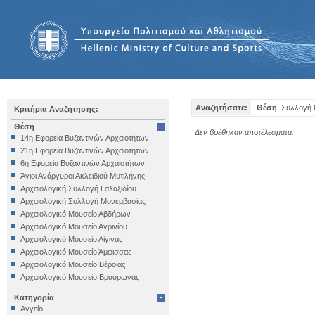
Αναζητήσατε:
Θέση
: Συλλογή 
Κριτήρια Αναζήτησης:
Θέση
Δεν βρέθηκαν αποτέλεσματα.
14η Εφορεία Βυζαντινών Αρχαιοτήτων
21η Εφορεία Βυζαντινών Αρχαιοτήτων
6η Εφορεία Βυζαντινών Αρχαιοτήτων
Άγιοι Ανάργυροι Ακλειδιού Μυτιλήνης
Αρχαιολογική Συλλογή Γαλαξιδίου
Αρχαιολογική Συλλογή Μονεμβασίας
Αρχαιολογικό Μουσείο Αβδήρων
Αρχαιολογικό Μουσείο Αγρινίου
Αρχαιολογικό Μουσείο Αίγινας
Αρχαιολογικό Μουσείο Άμφισσας
Αρχαιολογικό Μουσείο Βέροιας
Αρχαιολογικό Μουσείο Βραυρώνας
Αρχαιολογικό Μουσείο Δελφών
Κατηγορία
Αρχαιολογικό Μουσείο Ηγουμενίτσας
Αγγείο