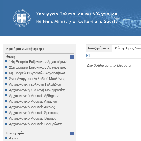
Αναζητήσατε:
Θέση
: Ιερός Ναό
Κριτήρια Αναζήτησης:
[
x
]
Θέση
14η Εφορεία Βυζαντινών Αρχαιοτήτων
Δεν βρέθηκαν αποτέλεσματα.
21η Εφορεία Βυζαντινών Αρχαιοτήτων
6η Εφορεία Βυζαντινών Αρχαιοτήτων
Άγιοι Ανάργυροι Ακλειδιού Μυτιλήνης
Αρχαιολογική Συλλογή Γαλαξιδίου
Αρχαιολογική Συλλογή Μονεμβασίας
Αρχαιολογικό Μουσείο Αβδήρων
Αρχαιολογικό Μουσείο Αγρινίου
Αρχαιολογικό Μουσείο Αίγινας
Αρχαιολογικό Μουσείο Άμφισσας
Αρχαιολογικό Μουσείο Βέροιας
Αρχαιολογικό Μουσείο Βραυρώνας
Αρχαιολογικό Μουσείο Δελφών
Κατηγορία
Αρχαιολογικό Μουσείο Ηγουμενίτσας
Αγγείο