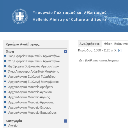
Αναζητήσατε:
Θέση
: Βυζαντιν
Κριτήρια Αναζήτησης:
Περίοδος
: 1680 - 1125 π.Χ.
[
x
]
Θέση
14η Εφορεία Βυζαντινών Αρχαιοτήτων
Δεν βρέθηκαν αποτέλεσματα.
21η Εφορεία Βυζαντινών Αρχαιοτήτων
6η Εφορεία Βυζαντινών Αρχαιοτήτων
Άγιοι Ανάργυροι Ακλειδιού Μυτιλήνης
Αρχαιολογική Συλλογή Γαλαξιδίου
Αρχαιολογική Συλλογή Μονεμβασίας
Αρχαιολογικό Μουσείο Αβδήρων
Αρχαιολογικό Μουσείο Αγρινίου
Αρχαιολογικό Μουσείο Αίγινας
Αρχαιολογικό Μουσείο Άμφισσας
Αρχαιολογικό Μουσείο Βέροιας
Αρχαιολογικό Μουσείο Βραυρώνας
Αρχαιολογικό Μουσείο Δελφών
Κατηγορία
Αρχαιολογικό Μουσείο Ηγουμενίτσας
Αγγείο