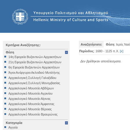
Αναζητήσατε:
Θέση
: Ιερός Ναό
Κριτήρια Αναζήτησης:
Περίοδος
: 1680 - 1125 π.Χ.
[
x
]
Θέση
14η Εφορεία Βυζαντινών Αρχαιοτήτων
Δεν βρέθηκαν αποτέλεσματα.
21η Εφορεία Βυζαντινών Αρχαιοτήτων
6η Εφορεία Βυζαντινών Αρχαιοτήτων
Άγιοι Ανάργυροι Ακλειδιού Μυτιλήνης
Αρχαιολογική Συλλογή Γαλαξιδίου
Αρχαιολογική Συλλογή Μονεμβασίας
Αρχαιολογικό Μουσείο Αβδήρων
Αρχαιολογικό Μουσείο Αγρινίου
Αρχαιολογικό Μουσείο Αίγινας
Αρχαιολογικό Μουσείο Άμφισσας
Αρχαιολογικό Μουσείο Βέροιας
Αρχαιολογικό Μουσείο Βραυρώνας
Αρχαιολογικό Μουσείο Δελφών
Κατηγορία
Αρχαιολογικό Μουσείο Ηγουμενίτσας
Αγγείο