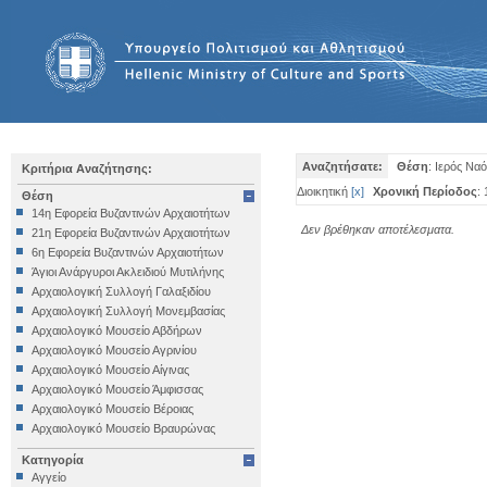
Αναζητήσατε:
Θέση
: Ιερός Να
Κριτήρια Αναζήτησης:
Διοικητική
[
x
]
Χρονική Περίοδος
:
Θέση
14η Εφορεία Βυζαντινών Αρχαιοτήτων
Δεν βρέθηκαν αποτέλεσματα.
21η Εφορεία Βυζαντινών Αρχαιοτήτων
6η Εφορεία Βυζαντινών Αρχαιοτήτων
Άγιοι Ανάργυροι Ακλειδιού Μυτιλήνης
Αρχαιολογική Συλλογή Γαλαξιδίου
Αρχαιολογική Συλλογή Μονεμβασίας
Αρχαιολογικό Μουσείο Αβδήρων
Αρχαιολογικό Μουσείο Αγρινίου
Αρχαιολογικό Μουσείο Αίγινας
Αρχαιολογικό Μουσείο Άμφισσας
Αρχαιολογικό Μουσείο Βέροιας
Αρχαιολογικό Μουσείο Βραυρώνας
Αρχαιολογικό Μουσείο Δελφών
Κατηγορία
Αρχαιολογικό Μουσείο Ηγουμενίτσας
Αγγείο