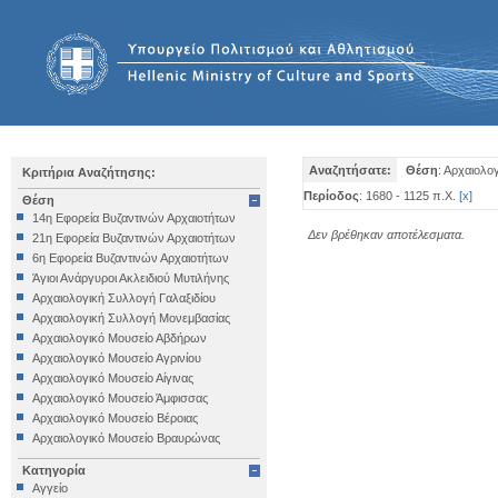
Αναζητήσατε:
Θέση
: Αρχαιολο
Κριτήρια Αναζήτησης:
Περίοδος
: 1680 - 1125 π.Χ.
[
x
]
Θέση
14η Εφορεία Βυζαντινών Αρχαιοτήτων
Δεν βρέθηκαν αποτέλεσματα.
21η Εφορεία Βυζαντινών Αρχαιοτήτων
6η Εφορεία Βυζαντινών Αρχαιοτήτων
Άγιοι Ανάργυροι Ακλειδιού Μυτιλήνης
Αρχαιολογική Συλλογή Γαλαξιδίου
Αρχαιολογική Συλλογή Μονεμβασίας
Αρχαιολογικό Μουσείο Αβδήρων
Αρχαιολογικό Μουσείο Αγρινίου
Αρχαιολογικό Μουσείο Αίγινας
Αρχαιολογικό Μουσείο Άμφισσας
Αρχαιολογικό Μουσείο Βέροιας
Αρχαιολογικό Μουσείο Βραυρώνας
Αρχαιολογικό Μουσείο Δελφών
Κατηγορία
Αρχαιολογικό Μουσείο Ηγουμενίτσας
Αγγείο