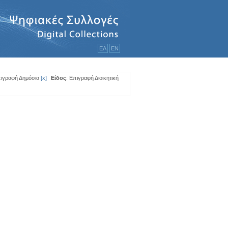
ΕΛ
ΕΝ
πιγραφή Δημόσια
[
x
]
Είδος
: Επιγραφή Διοικητική