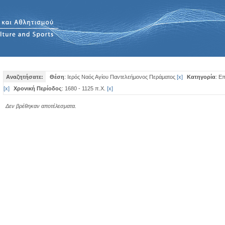
Αναζητήσατε:
Θέση
: Ιερός Ναός Αγίου Παντελεήμονος Περάματος
[
x
]
Κατηγορία
: Ε
[
x
]
Χρονική Περίοδος
: 1680 - 1125 π.Χ.
[
x
]
Δεν βρέθηκαν αποτέλεσματα.