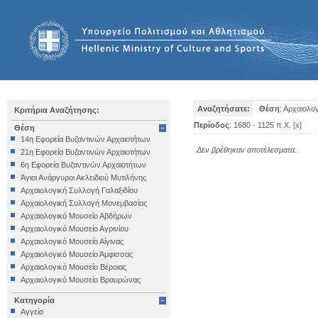
Αναζητήσατε:
Θέση
: Αρχαιολ
Κριτήρια Αναζήτησης:
Περίοδος
: 1680 - 1125 π.Χ.
[
x
]
Θέση
14η Εφορεία Βυζαντινών Αρχαιοτήτων
Δεν βρέθηκαν αποτέλεσματα.
21η Εφορεία Βυζαντινών Αρχαιοτήτων
6η Εφορεία Βυζαντινών Αρχαιοτήτων
Άγιοι Ανάργυροι Ακλειδιού Μυτιλήνης
Αρχαιολογική Συλλογή Γαλαξιδίου
Αρχαιολογική Συλλογή Μονεμβασίας
Αρχαιολογικό Μουσείο Αβδήρων
Αρχαιολογικό Μουσείο Αγρινίου
Αρχαιολογικό Μουσείο Αίγινας
Αρχαιολογικό Μουσείο Άμφισσας
Αρχαιολογικό Μουσείο Βέροιας
Αρχαιολογικό Μουσείο Βραυρώνας
Αρχαιολογικό Μουσείο Δελφών
Κατηγορία
Αρχαιολογικό Μουσείο Ηγουμενίτσας
Αγγείο