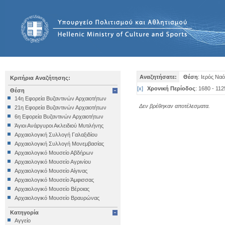
Αναζητήσατε:
Θέση
: Ιερός Να
Κριτήρια Αναζήτησης:
[
x
]
Χρονική Περίοδος
: 1680 - 112
Θέση
14η Εφορεία Βυζαντινών Αρχαιοτήτων
Δεν βρέθηκαν αποτέλεσματα.
21η Εφορεία Βυζαντινών Αρχαιοτήτων
6η Εφορεία Βυζαντινών Αρχαιοτήτων
Άγιοι Ανάργυροι Ακλειδιού Μυτιλήνης
Αρχαιολογική Συλλογή Γαλαξιδίου
Αρχαιολογική Συλλογή Μονεμβασίας
Αρχαιολογικό Μουσείο Αβδήρων
Αρχαιολογικό Μουσείο Αγρινίου
Αρχαιολογικό Μουσείο Αίγινας
Αρχαιολογικό Μουσείο Άμφισσας
Αρχαιολογικό Μουσείο Βέροιας
Αρχαιολογικό Μουσείο Βραυρώνας
Αρχαιολογικό Μουσείο Δελφών
Κατηγορία
Αρχαιολογικό Μουσείο Ηγουμενίτσας
Αγγείο