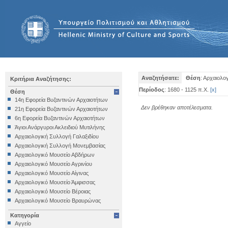
Αναζητήσατε:
Θέση
: Αρχαιολ
Κριτήρια Αναζήτησης:
Περίοδος
: 1680 - 1125 π.Χ.
[
x
]
Θέση
14η Εφορεία Βυζαντινών Αρχαιοτήτων
Δεν βρέθηκαν αποτέλεσματα.
21η Εφορεία Βυζαντινών Αρχαιοτήτων
6η Εφορεία Βυζαντινών Αρχαιοτήτων
Άγιοι Ανάργυροι Ακλειδιού Μυτιλήνης
Αρχαιολογική Συλλογή Γαλαξιδίου
Αρχαιολογική Συλλογή Μονεμβασίας
Αρχαιολογικό Μουσείο Αβδήρων
Αρχαιολογικό Μουσείο Αγρινίου
Αρχαιολογικό Μουσείο Αίγινας
Αρχαιολογικό Μουσείο Άμφισσας
Αρχαιολογικό Μουσείο Βέροιας
Αρχαιολογικό Μουσείο Βραυρώνας
Αρχαιολογικό Μουσείο Δελφών
Κατηγορία
Αρχαιολογικό Μουσείο Ηγουμενίτσας
Αγγείο