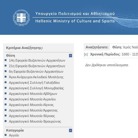
Αναζητήσατε:
Θέση
: Ιερός Να
Κριτήρια Αναζήτησης:
[
x
]
Χρονική Περίοδος
: 1680 - 112
Θέση
14η Εφορεία Βυζαντινών Αρχαιοτήτων
Δεν βρέθηκαν αποτέλεσματα.
21η Εφορεία Βυζαντινών Αρχαιοτήτων
6η Εφορεία Βυζαντινών Αρχαιοτήτων
Άγιοι Ανάργυροι Ακλειδιού Μυτιλήνης
Αρχαιολογική Συλλογή Γαλαξιδίου
Αρχαιολογική Συλλογή Μονεμβασίας
Αρχαιολογικό Μουσείο Αβδήρων
Αρχαιολογικό Μουσείο Αγρινίου
Αρχαιολογικό Μουσείο Αίγινας
Αρχαιολογικό Μουσείο Άμφισσας
Αρχαιολογικό Μουσείο Βέροιας
Αρχαιολογικό Μουσείο Βραυρώνας
Αρχαιολογικό Μουσείο Δελφών
Κατηγορία
Αρχαιολογικό Μουσείο Ηγουμενίτσας
Αγγείο