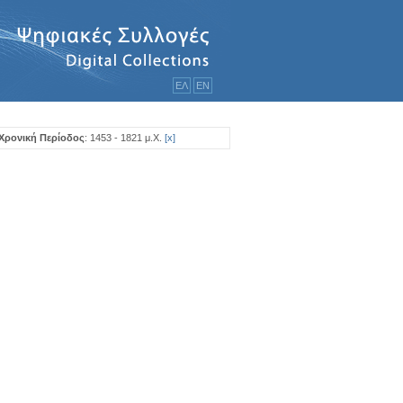
ΕΛ
ΕΝ
Χρονική Περίοδος
: 1453 - 1821 μ.Χ.
[
x
]