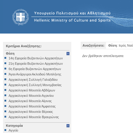
Αναζητήσατε:
Θέση
: Ιερός Να
Κριτήρια Αναζήτησης:
Θέση
Δεν βρέθηκαν αποτέλεσματα.
14η Εφορεία Βυζαντινών Αρχαιοτήτων
21η Εφορεία Βυζαντινών Αρχαιοτήτων
6η Εφορεία Βυζαντινών Αρχαιοτήτων
Άγιοι Ανάργυροι Ακλειδιού Μυτιλήνης
Αρχαιολογική Συλλογή Γαλαξιδίου
Αρχαιολογική Συλλογή Μονεμβασίας
Αρχαιολογικό Μουσείο Αβδήρων
Αρχαιολογικό Μουσείο Αγρινίου
Αρχαιολογικό Μουσείο Αίγινας
Αρχαιολογικό Μουσείο Άμφισσας
Αρχαιολογικό Μουσείο Βέροιας
Αρχαιολογικό Μουσείο Βραυρώνας
Αρχαιολογικό Μουσείο Δελφών
Κατηγορία
Αρχαιολογικό Μουσείο Ηγουμενίτσας
Αγγείο