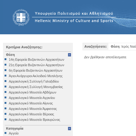
Αναζητήσατε:
Θέση
: Ιερός Να
Κριτήρια Αναζήτησης:
Θέση
Δεν βρέθηκαν αποτέλεσματα.
14η Εφορεία Βυζαντινών Αρχαιοτήτων
21η Εφορεία Βυζαντινών Αρχαιοτήτων
6η Εφορεία Βυζαντινών Αρχαιοτήτων
Άγιοι Ανάργυροι Ακλειδιού Μυτιλήνης
Αρχαιολογική Συλλογή Γαλαξιδίου
Αρχαιολογική Συλλογή Μονεμβασίας
Αρχαιολογικό Μουσείο Αβδήρων
Αρχαιολογικό Μουσείο Αγρινίου
Αρχαιολογικό Μουσείο Αίγινας
Αρχαιολογικό Μουσείο Άμφισσας
Αρχαιολογικό Μουσείο Βέροιας
Αρχαιολογικό Μουσείο Βραυρώνας
Αρχαιολογικό Μουσείο Δελφών
Κατηγορία
Αρχαιολογικό Μουσείο Ηγουμενίτσας
Αγγείο