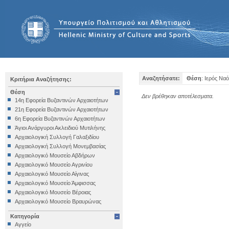
Αναζητήσατε:
Θέση
: Ιερός Να
Κριτήρια Αναζήτησης:
Θέση
Δεν βρέθηκαν αποτέλεσματα.
14η Εφορεία Βυζαντινών Αρχαιοτήτων
21η Εφορεία Βυζαντινών Αρχαιοτήτων
6η Εφορεία Βυζαντινών Αρχαιοτήτων
Άγιοι Ανάργυροι Ακλειδιού Μυτιλήνης
Αρχαιολογική Συλλογή Γαλαξιδίου
Αρχαιολογική Συλλογή Μονεμβασίας
Αρχαιολογικό Μουσείο Αβδήρων
Αρχαιολογικό Μουσείο Αγρινίου
Αρχαιολογικό Μουσείο Αίγινας
Αρχαιολογικό Μουσείο Άμφισσας
Αρχαιολογικό Μουσείο Βέροιας
Αρχαιολογικό Μουσείο Βραυρώνας
Αρχαιολογικό Μουσείο Δελφών
Κατηγορία
Αρχαιολογικό Μουσείο Ηγουμενίτσας
Αγγείο