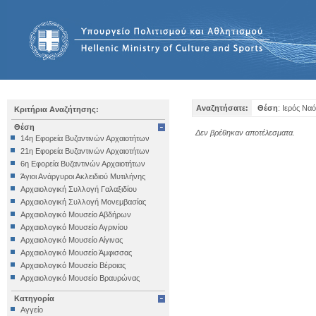
Αναζητήσατε:
Θέση
: Ιερός Να
Κριτήρια Αναζήτησης:
Θέση
Δεν βρέθηκαν αποτέλεσματα.
14η Εφορεία Βυζαντινών Αρχαιοτήτων
21η Εφορεία Βυζαντινών Αρχαιοτήτων
6η Εφορεία Βυζαντινών Αρχαιοτήτων
Άγιοι Ανάργυροι Ακλειδιού Μυτιλήνης
Αρχαιολογική Συλλογή Γαλαξιδίου
Αρχαιολογική Συλλογή Μονεμβασίας
Αρχαιολογικό Μουσείο Αβδήρων
Αρχαιολογικό Μουσείο Αγρινίου
Αρχαιολογικό Μουσείο Αίγινας
Αρχαιολογικό Μουσείο Άμφισσας
Αρχαιολογικό Μουσείο Βέροιας
Αρχαιολογικό Μουσείο Βραυρώνας
Αρχαιολογικό Μουσείο Δελφών
Κατηγορία
Αρχαιολογικό Μουσείο Ηγουμενίτσας
Αγγείο