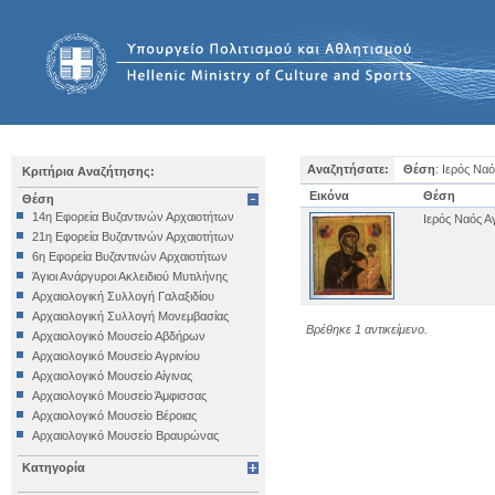
Αναζητήσατε:
Θέση
: Ιερός Να
Κριτήρια Αναζήτησης:
Εικόνα
Θέση
Θέση
14η Εφορεία Βυζαντινών Αρχαιοτήτων
Ιερός Ναός Α
21η Εφορεία Βυζαντινών Αρχαιοτήτων
6η Εφορεία Βυζαντινών Αρχαιοτήτων
Άγιοι Ανάργυροι Ακλειδιού Μυτιλήνης
Αρχαιολογική Συλλογή Γαλαξιδίου
Αρχαιολογική Συλλογή Μονεμβασίας
Βρέθηκε 1 αντικείμενο.
Αρχαιολογικό Μουσείο Αβδήρων
Αρχαιολογικό Μουσείο Αγρινίου
Αρχαιολογικό Μουσείο Αίγινας
Αρχαιολογικό Μουσείο Άμφισσας
Αρχαιολογικό Μουσείο Βέροιας
Αρχαιολογικό Μουσείο Βραυρώνας
Αρχαιολογικό Μουσείο Δελφών
Κατηγορία
Αρχαιολογικό Μουσείο Ηγουμενίτσας