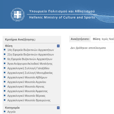
Αναζητήσατε:
Θέση
: Ιερός Να
Κριτήρια Αναζήτησης:
Θέση
Δεν βρέθηκαν αποτέλεσματα.
14η Εφορεία Βυζαντινών Αρχαιοτήτων
21η Εφορεία Βυζαντινών Αρχαιοτήτων
6η Εφορεία Βυζαντινών Αρχαιοτήτων
Άγιοι Ανάργυροι Ακλειδιού Μυτιλήνης
Αρχαιολογική Συλλογή Γαλαξιδίου
Αρχαιολογική Συλλογή Μονεμβασίας
Αρχαιολογικό Μουσείο Αβδήρων
Αρχαιολογικό Μουσείο Αγρινίου
Αρχαιολογικό Μουσείο Αίγινας
Αρχαιολογικό Μουσείο Άμφισσας
Αρχαιολογικό Μουσείο Βέροιας
Αρχαιολογικό Μουσείο Βραυρώνας
Αρχαιολογικό Μουσείο Δελφών
Κατηγορία
Αρχαιολογικό Μουσείο Ηγουμενίτσας
Αγγείο