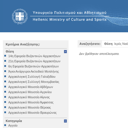
Αναζητήσατε:
Θέση
: Ιερός Να
Κριτήρια Αναζήτησης:
Θέση
Δεν βρέθηκαν αποτέλεσματα.
14η Εφορεία Βυζαντινών Αρχαιοτήτων
21η Εφορεία Βυζαντινών Αρχαιοτήτων
6η Εφορεία Βυζαντινών Αρχαιοτήτων
Άγιοι Ανάργυροι Ακλειδιού Μυτιλήνης
Αρχαιολογική Συλλογή Γαλαξιδίου
Αρχαιολογική Συλλογή Μονεμβασίας
Αρχαιολογικό Μουσείο Αβδήρων
Αρχαιολογικό Μουσείο Αγρινίου
Αρχαιολογικό Μουσείο Αίγινας
Αρχαιολογικό Μουσείο Άμφισσας
Αρχαιολογικό Μουσείο Βέροιας
Αρχαιολογικό Μουσείο Βραυρώνας
Αρχαιολογικό Μουσείο Δελφών
Κατηγορία
Αρχαιολογικό Μουσείο Ηγουμενίτσας
Αγγείο