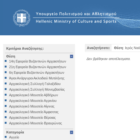
Αναζητήσατε:
Θέση
: Ιερός Να
Κριτήρια Αναζήτησης:
Θέση
Δεν βρέθηκαν αποτέλεσματα.
14η Εφορεία Βυζαντινών Αρχαιοτήτων
21η Εφορεία Βυζαντινών Αρχαιοτήτων
6η Εφορεία Βυζαντινών Αρχαιοτήτων
Άγιοι Ανάργυροι Ακλειδιού Μυτιλήνης
Αρχαιολογική Συλλογή Γαλαξιδίου
Αρχαιολογική Συλλογή Μονεμβασίας
Αρχαιολογικό Μουσείο Αβδήρων
Αρχαιολογικό Μουσείο Αγρινίου
Αρχαιολογικό Μουσείο Αίγινας
Αρχαιολογικό Μουσείο Άμφισσας
Αρχαιολογικό Μουσείο Βέροιας
Αρχαιολογικό Μουσείο Βραυρώνας
Αρχαιολογικό Μουσείο Δελφών
Κατηγορία
Αρχαιολογικό Μουσείο Ηγουμενίτσας
Αγγείο