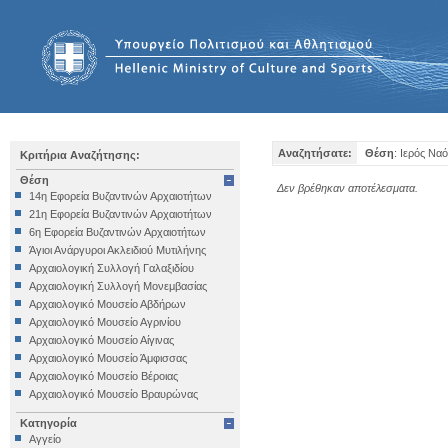
Αναζητήσατε:
Θέση
: Ιερός Να
Κριτήρια Αναζήτησης:
Θέση
Δεν βρέθηκαν αποτέλεσματα.
14η Εφορεία Βυζαντινών Αρχαιοτήτων
21η Εφορεία Βυζαντινών Αρχαιοτήτων
6η Εφορεία Βυζαντινών Αρχαιοτήτων
Άγιοι Ανάργυροι Ακλειδιού Μυτιλήνης
Αρχαιολογική Συλλογή Γαλαξιδίου
Αρχαιολογική Συλλογή Μονεμβασίας
Αρχαιολογικό Μουσείο Αβδήρων
Αρχαιολογικό Μουσείο Αγρινίου
Αρχαιολογικό Μουσείο Αίγινας
Αρχαιολογικό Μουσείο Άμφισσας
Αρχαιολογικό Μουσείο Βέροιας
Αρχαιολογικό Μουσείο Βραυρώνας
Αρχαιολογικό Μουσείο Δελφών
Κατηγορία
Αρχαιολογικό Μουσείο Ηγουμενίτσας
Αγγείο