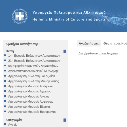
Αναζητήσατε:
Θέση
: Ιερός Να
Κριτήρια Αναζήτησης:
Θέση
Δεν βρέθηκαν αποτέλεσματα.
14η Εφορεία Βυζαντινών Αρχαιοτήτων
21η Εφορεία Βυζαντινών Αρχαιοτήτων
6η Εφορεία Βυζαντινών Αρχαιοτήτων
Άγιοι Ανάργυροι Ακλειδιού Μυτιλήνης
Αρχαιολογική Συλλογή Γαλαξιδίου
Αρχαιολογική Συλλογή Μονεμβασίας
Αρχαιολογικό Μουσείο Αβδήρων
Αρχαιολογικό Μουσείο Αγρινίου
Αρχαιολογικό Μουσείο Αίγινας
Αρχαιολογικό Μουσείο Άμφισσας
Αρχαιολογικό Μουσείο Βέροιας
Αρχαιολογικό Μουσείο Βραυρώνας
Αρχαιολογικό Μουσείο Δελφών
Κατηγορία
Αρχαιολογικό Μουσείο Ηγουμενίτσας
Αγγείο