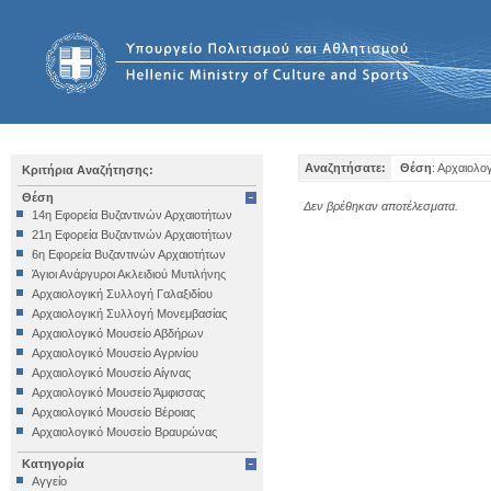
Αναζητήσατε:
Θέση
: Αρχαιολο
Κριτήρια Αναζήτησης:
Θέση
Δεν βρέθηκαν αποτέλεσματα.
14η Εφορεία Βυζαντινών Αρχαιοτήτων
21η Εφορεία Βυζαντινών Αρχαιοτήτων
6η Εφορεία Βυζαντινών Αρχαιοτήτων
Άγιοι Ανάργυροι Ακλειδιού Μυτιλήνης
Αρχαιολογική Συλλογή Γαλαξιδίου
Αρχαιολογική Συλλογή Μονεμβασίας
Αρχαιολογικό Μουσείο Αβδήρων
Αρχαιολογικό Μουσείο Αγρινίου
Αρχαιολογικό Μουσείο Αίγινας
Αρχαιολογικό Μουσείο Άμφισσας
Αρχαιολογικό Μουσείο Βέροιας
Αρχαιολογικό Μουσείο Βραυρώνας
Αρχαιολογικό Μουσείο Δελφών
Κατηγορία
Αρχαιολογικό Μουσείο Ηγουμενίτσας
Αγγείο