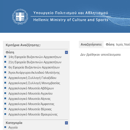
Αναζητήσατε:
Θέση
: Ιερός Ν
Κριτήρια Αναζήτησης:
Θέση
Δεν βρέθηκαν αποτέλεσματα.
14η Εφορεία Βυζαντινών Αρχαιοτήτων
21η Εφορεία Βυζαντινών Αρχαιοτήτων
6η Εφορεία Βυζαντινών Αρχαιοτήτων
Άγιοι Ανάργυροι Ακλειδιού Μυτιλήνης
Αρχαιολογική Συλλογή Γαλαξιδίου
Αρχαιολογική Συλλογή Μονεμβασίας
Αρχαιολογικό Μουσείο Αβδήρων
Αρχαιολογικό Μουσείο Αγρινίου
Αρχαιολογικό Μουσείο Αίγινας
Αρχαιολογικό Μουσείο Άμφισσας
Αρχαιολογικό Μουσείο Βέροιας
Αρχαιολογικό Μουσείο Βραυρώνας
Αρχαιολογικό Μουσείο Δελφών
Κατηγορία
Αρχαιολογικό Μουσείο Ηγουμενίτσας
Αγγείο