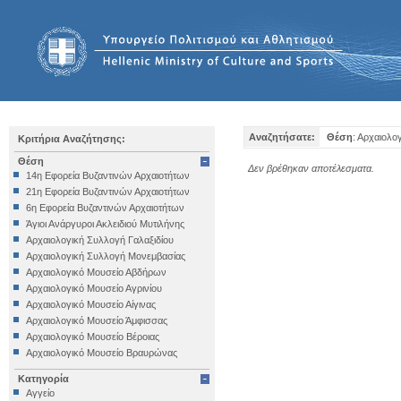
Αναζητήσατε:
Θέση
: Αρχαιολο
Κριτήρια Αναζήτησης:
Θέση
Δεν βρέθηκαν αποτέλεσματα.
14η Εφορεία Βυζαντινών Αρχαιοτήτων
21η Εφορεία Βυζαντινών Αρχαιοτήτων
6η Εφορεία Βυζαντινών Αρχαιοτήτων
Άγιοι Ανάργυροι Ακλειδιού Μυτιλήνης
Αρχαιολογική Συλλογή Γαλαξιδίου
Αρχαιολογική Συλλογή Μονεμβασίας
Αρχαιολογικό Μουσείο Αβδήρων
Αρχαιολογικό Μουσείο Αγρινίου
Αρχαιολογικό Μουσείο Αίγινας
Αρχαιολογικό Μουσείο Άμφισσας
Αρχαιολογικό Μουσείο Βέροιας
Αρχαιολογικό Μουσείο Βραυρώνας
Αρχαιολογικό Μουσείο Δελφών
Κατηγορία
Αρχαιολογικό Μουσείο Ηγουμενίτσας
Αγγείο