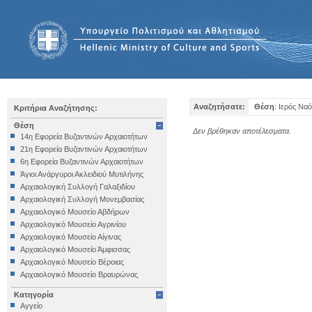
Αναζητήσατε:
Θέση
: Ιερός Να
Κριτήρια Αναζήτησης:
Θέση
Δεν βρέθηκαν αποτέλεσματα.
14η Εφορεία Βυζαντινών Αρχαιοτήτων
21η Εφορεία Βυζαντινών Αρχαιοτήτων
6η Εφορεία Βυζαντινών Αρχαιοτήτων
Άγιοι Ανάργυροι Ακλειδιού Μυτιλήνης
Αρχαιολογική Συλλογή Γαλαξιδίου
Αρχαιολογική Συλλογή Μονεμβασίας
Αρχαιολογικό Μουσείο Αβδήρων
Αρχαιολογικό Μουσείο Αγρινίου
Αρχαιολογικό Μουσείο Αίγινας
Αρχαιολογικό Μουσείο Άμφισσας
Αρχαιολογικό Μουσείο Βέροιας
Αρχαιολογικό Μουσείο Βραυρώνας
Αρχαιολογικό Μουσείο Δελφών
Κατηγορία
Αρχαιολογικό Μουσείο Ηγουμενίτσας
Αγγείο