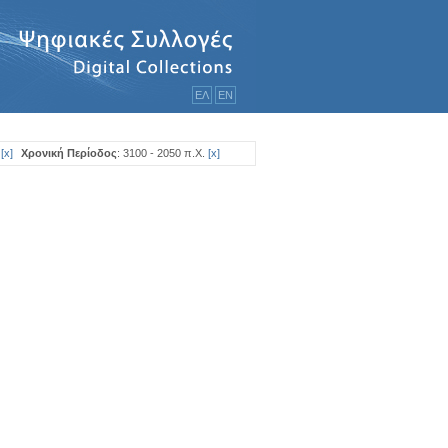
ΕΛ
ΕΝ
[
x
]
Χρονική Περίοδος
: 3100 - 2050 π.Χ.
[
x
]