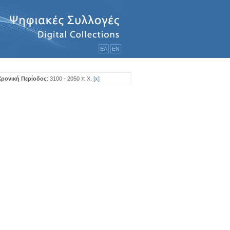
ΕΛ
ΕΝ
Χρονική Περίοδος
: 3100 - 2050 π.Χ.
[
x
]