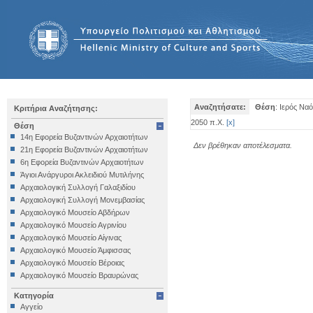
Αναζητήσατε:
Θέση
: Ιερός Ν
Κριτήρια Αναζήτησης:
2050 π.Χ.
[
x
]
Θέση
14η Εφορεία Βυζαντινών Αρχαιοτήτων
Δεν βρέθηκαν αποτέλεσματα.
21η Εφορεία Βυζαντινών Αρχαιοτήτων
6η Εφορεία Βυζαντινών Αρχαιοτήτων
Άγιοι Ανάργυροι Ακλειδιού Μυτιλήνης
Αρχαιολογική Συλλογή Γαλαξιδίου
Αρχαιολογική Συλλογή Μονεμβασίας
Αρχαιολογικό Μουσείο Αβδήρων
Αρχαιολογικό Μουσείο Αγρινίου
Αρχαιολογικό Μουσείο Αίγινας
Αρχαιολογικό Μουσείο Άμφισσας
Αρχαιολογικό Μουσείο Βέροιας
Αρχαιολογικό Μουσείο Βραυρώνας
Αρχαιολογικό Μουσείο Δελφών
Κατηγορία
Αρχαιολογικό Μουσείο Ηγουμενίτσας
Αγγείο