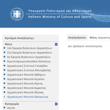
Αναζητήσατε:
Θέση
: Αρχαιολ
Κριτήρια Αναζήτησης:
Θέση
Δεν βρέθηκαν αποτέλεσματα.
14η Εφορεία Βυζαντινών Αρχαιοτήτων
21η Εφορεία Βυζαντινών Αρχαιοτήτων
6η Εφορεία Βυζαντινών Αρχαιοτήτων
Άγιοι Ανάργυροι Ακλειδιού Μυτιλήνης
Αρχαιολογική Συλλογή Γαλαξιδίου
Αρχαιολογική Συλλογή Μονεμβασίας
Αρχαιολογικό Μουσείο Αβδήρων
Αρχαιολογικό Μουσείο Αγρινίου
Αρχαιολογικό Μουσείο Αίγινας
Αρχαιολογικό Μουσείο Άμφισσας
Αρχαιολογικό Μουσείο Βέροιας
Αρχαιολογικό Μουσείο Βραυρώνας
Αρχαιολογικό Μουσείο Δελφών
Κατηγορία
Αρχαιολογικό Μουσείο Ηγουμενίτσας
Αγγείο