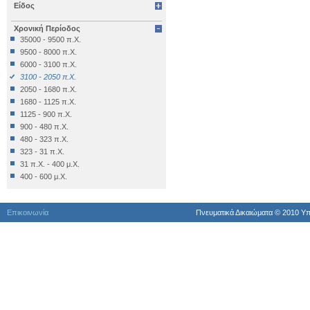
Είδος
Επιγραφή Δημόσια
Επιγραφή Θρησκευτική
Χρονική Περίοδος
Επιγραφή Ιδιωτική
35000 - 9500 π.Χ.
Έπιπλο
9500 - 8000 π.Χ.
Εργαλείο
6000 - 3100 π.Χ.
Έργο Γραπτού Λόγου
3100 - 2050 π.Χ.
Έργο Γραπτού Λόγου (Θρησκευτικό)
2050 - 1680 π.Χ.
Έργο Διακοσμητικό
1680 - 1125 π.Χ.
Εργο Ζωγραφικό
1125 - 900 π.Χ.
Έργο Ζωγραφικό
900 - 480 π.Χ.
Έργο Ζωγραφικό - Κατασκευή
480 - 323 π.Χ.
Έργο Κοροπλαστικής
323 - 31 π.Χ.
Έργο Μεταλλοτεχνίας
31 π.Χ. - 400 μ.Χ.
Έργο Μικροπλαστικής
400 - 600 μ.Χ.
Έργο Μικροτεχνίας
600 - 1024 μ.Χ.
Έργο Πλαστικής
1024 - 1453 μ.Χ.
Έργο Χρυσοκεντητικής
Επικοινωνία
Πνευματικά Δικαιώματα © 2010 Yπ
1453 - 1821 μ.Χ.
Έργο ψηφιδωτό
1821 - 1900 μ.Χ.
Έργο Ψηφιδωτό
1900 μ.Χ. - σήμερα
Κατάλοιπo Διατροφής
Κατάλοιπο Επεξεργασίας
Κατασκευή
Κινητά Διάφορα
Κινητό Εκτός Κατατάξεως
Κόσμημα