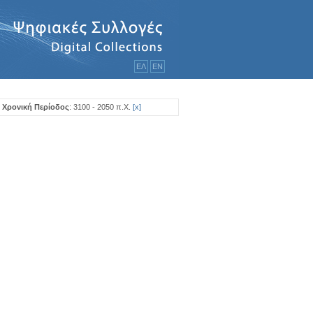
ΕΛ
ΕΝ
Χρονική Περίοδος
: 3100 - 2050 π.Χ.
[
x
]