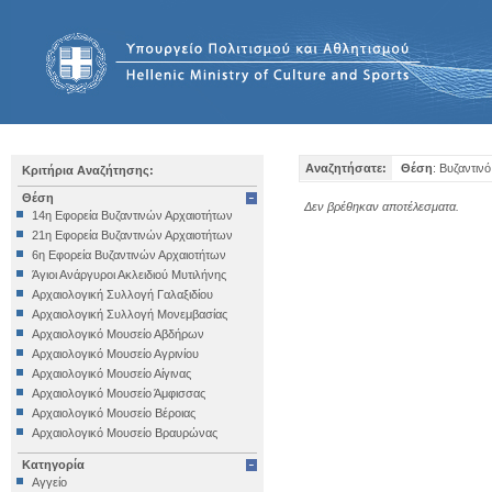
Αναζητήσατε:
Θέση
: Βυζαντιν
Κριτήρια Αναζήτησης:
Θέση
Δεν βρέθηκαν αποτέλεσματα.
14η Εφορεία Βυζαντινών Αρχαιοτήτων
21η Εφορεία Βυζαντινών Αρχαιοτήτων
6η Εφορεία Βυζαντινών Αρχαιοτήτων
Άγιοι Ανάργυροι Ακλειδιού Μυτιλήνης
Αρχαιολογική Συλλογή Γαλαξιδίου
Αρχαιολογική Συλλογή Μονεμβασίας
Αρχαιολογικό Μουσείο Αβδήρων
Αρχαιολογικό Μουσείο Αγρινίου
Αρχαιολογικό Μουσείο Αίγινας
Αρχαιολογικό Μουσείο Άμφισσας
Αρχαιολογικό Μουσείο Βέροιας
Αρχαιολογικό Μουσείο Βραυρώνας
Αρχαιολογικό Μουσείο Δελφών
Κατηγορία
Αρχαιολογικό Μουσείο Ηγουμενίτσας
Αγγείο