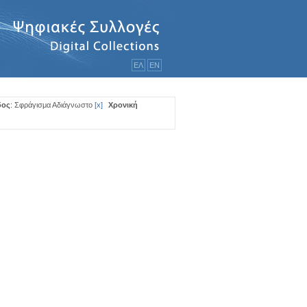
ΕΛ
ΕΝ
δος
: Σφράγισμα Αδιάγνωστο
[
x
]
Χρονική