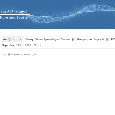
Αναζητήσατε:
Θέση
: Εθνικό Αρχαιολογικό Μουσείο
[
x
]
Κατηγορία
: Σφραγίδα
[
x
]
Εί
Περίοδος
: 1453 - 1821 μ.Χ.
[
x
]
Δεν βρέθηκαν αποτέλεσματα.