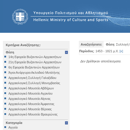
Αναζητήσατε:
Θέση
: Συλλογή 
Κριτήρια Αναζήτησης:
Περίοδος
: 1453 - 1821 μ.Χ.
[
x
]
Θέση
14η Εφορεία Βυζαντινών Αρχαιοτήτων
Δεν βρέθηκαν αποτέλεσματα.
21η Εφορεία Βυζαντινών Αρχαιοτήτων
6η Εφορεία Βυζαντινών Αρχαιοτήτων
Άγιοι Ανάργυροι Ακλειδιού Μυτιλήνης
Αρχαιολογική Συλλογή Γαλαξιδίου
Αρχαιολογική Συλλογή Μονεμβασίας
Αρχαιολογικό Μουσείο Αβδήρων
Αρχαιολογικό Μουσείο Αγρινίου
Αρχαιολογικό Μουσείο Αίγινας
Αρχαιολογικό Μουσείο Άμφισσας
Αρχαιολογικό Μουσείο Βέροιας
Αρχαιολογικό Μουσείο Βραυρώνας
Αρχαιολογικό Μουσείο Δελφών
Κατηγορία
Αρχαιολογικό Μουσείο Ηγουμενίτσας
Αγγείο