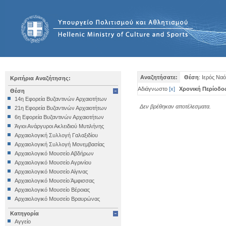
Αναζητήσατε:
Θέση
: Ιερός Να
Κριτήρια Αναζήτησης:
Αδιάγνωστο
[
x
]
Χρονική Περίοδο
Θέση
14η Εφορεία Βυζαντινών Αρχαιοτήτων
Δεν βρέθηκαν αποτέλεσματα.
21η Εφορεία Βυζαντινών Αρχαιοτήτων
6η Εφορεία Βυζαντινών Αρχαιοτήτων
Άγιοι Ανάργυροι Ακλειδιού Μυτιλήνης
Αρχαιολογική Συλλογή Γαλαξιδίου
Αρχαιολογική Συλλογή Μονεμβασίας
Αρχαιολογικό Μουσείο Αβδήρων
Αρχαιολογικό Μουσείο Αγρινίου
Αρχαιολογικό Μουσείο Αίγινας
Αρχαιολογικό Μουσείο Άμφισσας
Αρχαιολογικό Μουσείο Βέροιας
Αρχαιολογικό Μουσείο Βραυρώνας
Αρχαιολογικό Μουσείο Δελφών
Κατηγορία
Αρχαιολογικό Μουσείο Ηγουμενίτσας
Αγγείο