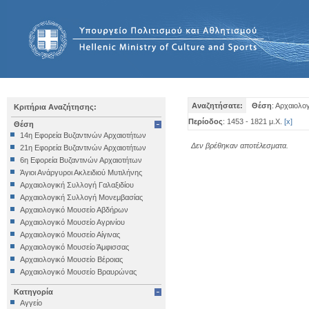
Αναζητήσατε:
Θέση
: Αρχαιολο
Κριτήρια Αναζήτησης:
Περίοδος
: 1453 - 1821 μ.Χ.
[
x
]
Θέση
14η Εφορεία Βυζαντινών Αρχαιοτήτων
Δεν βρέθηκαν αποτέλεσματα.
21η Εφορεία Βυζαντινών Αρχαιοτήτων
6η Εφορεία Βυζαντινών Αρχαιοτήτων
Άγιοι Ανάργυροι Ακλειδιού Μυτιλήνης
Αρχαιολογική Συλλογή Γαλαξιδίου
Αρχαιολογική Συλλογή Μονεμβασίας
Αρχαιολογικό Μουσείο Αβδήρων
Αρχαιολογικό Μουσείο Αγρινίου
Αρχαιολογικό Μουσείο Αίγινας
Αρχαιολογικό Μουσείο Άμφισσας
Αρχαιολογικό Μουσείο Βέροιας
Αρχαιολογικό Μουσείο Βραυρώνας
Αρχαιολογικό Μουσείο Δελφών
Κατηγορία
Αρχαιολογικό Μουσείο Ηγουμενίτσας
Αγγείο