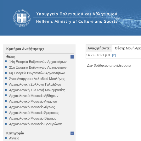
Αναζητήσατε:
Θέση
: Μονή Αρ
Κριτήρια Αναζήτησης:
1453 - 1821 μ.Χ.
[
x
]
Θέση
14η Εφορεία Βυζαντινών Αρχαιοτήτων
Δεν βρέθηκαν αποτέλεσματα.
21η Εφορεία Βυζαντινών Αρχαιοτήτων
6η Εφορεία Βυζαντινών Αρχαιοτήτων
Άγιοι Ανάργυροι Ακλειδιού Μυτιλήνης
Αρχαιολογική Συλλογή Γαλαξιδίου
Αρχαιολογική Συλλογή Μονεμβασίας
Αρχαιολογικό Μουσείο Αβδήρων
Αρχαιολογικό Μουσείο Αγρινίου
Αρχαιολογικό Μουσείο Αίγινας
Αρχαιολογικό Μουσείο Άμφισσας
Αρχαιολογικό Μουσείο Βέροιας
Αρχαιολογικό Μουσείο Βραυρώνας
Αρχαιολογικό Μουσείο Δελφών
Κατηγορία
Αρχαιολογικό Μουσείο Ηγουμενίτσας
Αγγείο