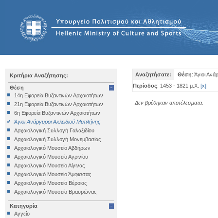
Αναζητήσατε:
Θέση
: Άγιοι Αν
Κριτήρια Αναζήτησης:
Περίοδος
: 1453 - 1821 μ.Χ.
[
x
]
Θέση
14η Εφορεία Βυζαντινών Αρχαιοτήτων
Δεν βρέθηκαν αποτέλεσματα.
21η Εφορεία Βυζαντινών Αρχαιοτήτων
6η Εφορεία Βυζαντινών Αρχαιοτήτων
Άγιοι Ανάργυροι Ακλειδιού Μυτιλήνης
Αρχαιολογική Συλλογή Γαλαξιδίου
Αρχαιολογική Συλλογή Μονεμβασίας
Αρχαιολογικό Μουσείο Αβδήρων
Αρχαιολογικό Μουσείο Αγρινίου
Αρχαιολογικό Μουσείο Αίγινας
Αρχαιολογικό Μουσείο Άμφισσας
Αρχαιολογικό Μουσείο Βέροιας
Αρχαιολογικό Μουσείο Βραυρώνας
Αρχαιολογικό Μουσείο Δελφών
Κατηγορία
Αρχαιολογικό Μουσείο Ηγουμενίτσας
Αγγείο